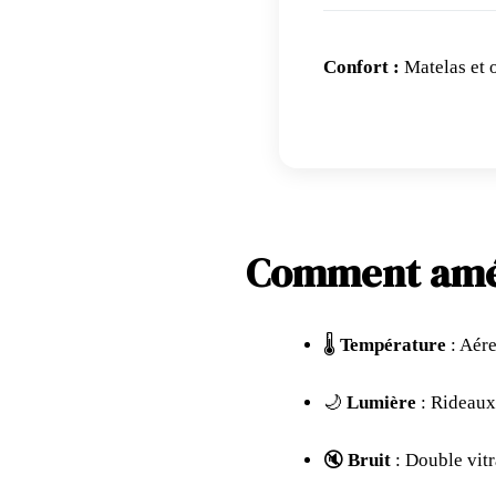
Confort :
Matelas et o
Comment amél
🌡️
Température
: Aére
🌙
Lumière
: Rideaux
🔇
Bruit
: Double vitr