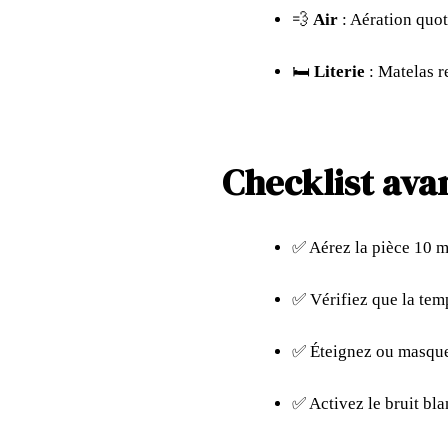
💨
Air
: Aération quot
🛏️
Literie
: Matelas r
Checklist ava
✅ Aérez la pièce 10 m
✅ Vérifiez que la tem
✅ Éteignez ou masquez
✅ Activez le bruit bla