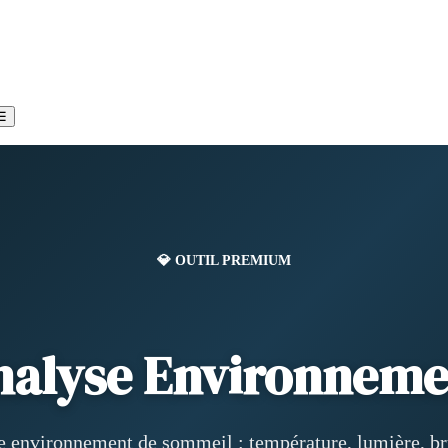
☰
💎 OUTIL PREMIUM
nalyse Environneme
 environnement de sommeil : température, lumière, bru