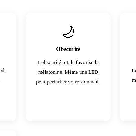
🌙
Obscurité
L'obscurité totale favorise la
al.
Le
mélatonine. Même une LED
d
m
peut perturber votre sommeil.