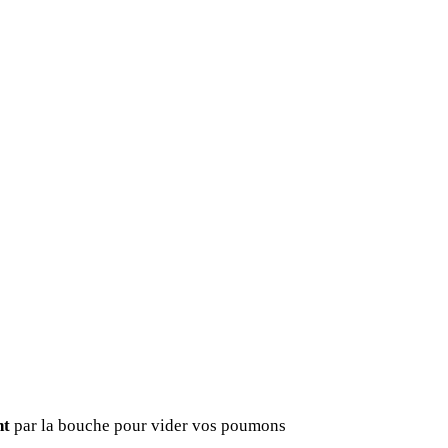
La méthode 4-7-8
4
7
8
z par le nez
Retenez le souffle
Expirez par 
nt
par la bouche pour vider vos poumons