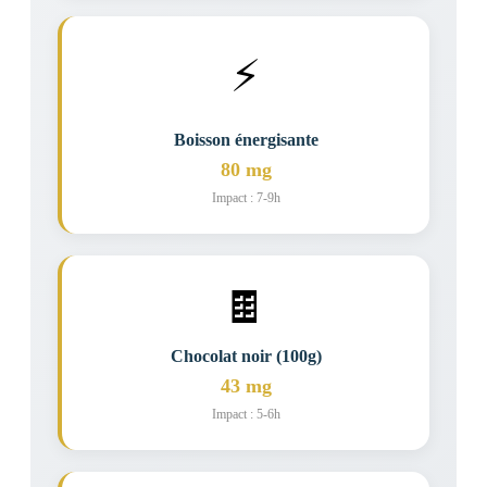
⚡
Boisson énergisante
80 mg
Impact : 7-9h
🍫
Chocolat noir (100g)
43 mg
Impact : 5-6h